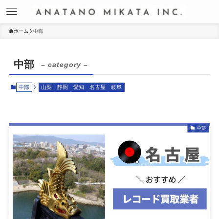
ホーム
中部
中部
– category –
中部
山梨
静岡
愛知
名古屋
岐阜
中部