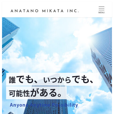
MENU
でも、
でも、
誰
いつから
がある。
可能性
Anyone Anytime Possibility