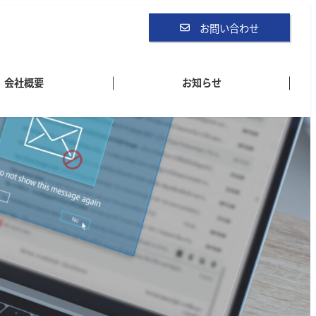
お問い合わせ
会社概要
お知らせ