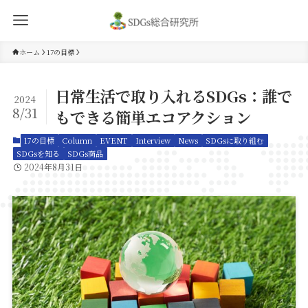
ホーム
17の目標
日常生活で取り入れるSDGs：誰で
2024
8/31
もできる簡単エコアクション
17の目標
Column
EVENT
Interview
News
SDGsに取り組む
SDGsを知る
SDGs商品
2024年8月31日