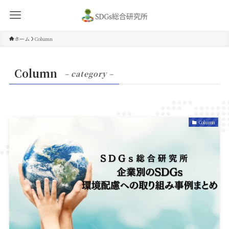
ホーム
Column
Column
– category –
Column