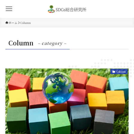
ホーム
Column
Column
– category –
Column