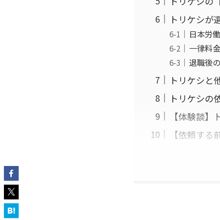
トリケシの
トリケシが
日本労
一律料
退職後
トリケシと
トリケシの
【体験談】
【依頼する