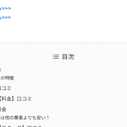
>>>
>>>
目次
は
シの特徴
口コミ
【料金】口コミ
料金
シは他の業者よりも安い！